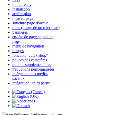
retina-ready
installation
arrière-plan
mise en page
structure page d’accueil
titres (image de premier plan)
bannières
en-tête de page et pied de
page
menu de navigation
images
fonction "quick shop"
polices des caractères
options supplémentaires
traductions personnalisées
intégration des médias
sociaux
intégration "third party"
Lightspeed platform