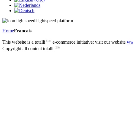
Lightspeed platform
Home
Francais
t|m
This website is a totalli
e-commerce initiative; visit our website
www
t|m
Copyright all content totalli