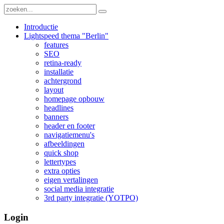
Introductie
Lightspeed thema "Berlin"
features
SEO
retina-ready
installatie
achtergrond
layout
homepage opbouw
headlines
banners
header en footer
navigatiemenu's
afbeeldingen
quick shop
lettertypes
extra opties
eigen vertalingen
social media integratie
3rd party integratie (YOTPO)
Login