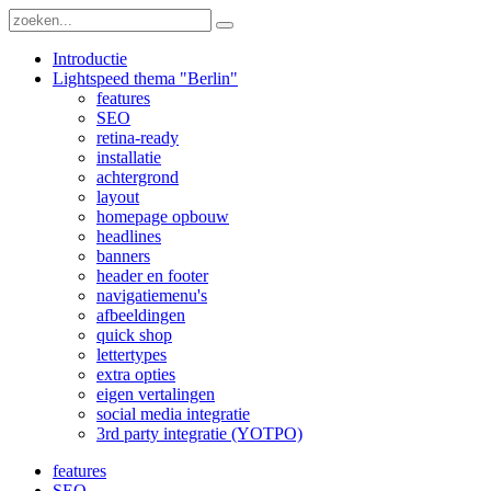
Introductie
Lightspeed thema "Berlin"
features
SEO
retina-ready
installatie
achtergrond
layout
homepage opbouw
headlines
banners
header en footer
navigatiemenu's
afbeeldingen
quick shop
lettertypes
extra opties
eigen vertalingen
social media integratie
3rd party integratie (YOTPO)
features
SEO