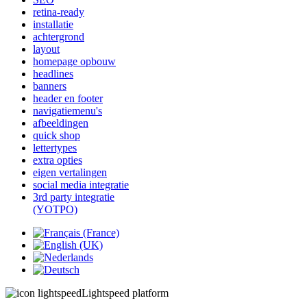
retina-ready
installatie
achtergrond
layout
homepage opbouw
headlines
banners
header en footer
navigatiemenu's
afbeeldingen
quick shop
lettertypes
extra opties
eigen vertalingen
social media integratie
3rd party integratie
(YOTPO)
Lightspeed platform