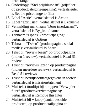
Price range
Onderkopje "Stel prijsklasse in" (prijsfilter
op productcategorieënpagina): vertaalsleutel
is
Set the price range to filter
Label "Actie": vertaalsleutel is
Action
Label "Exclusief": vertaalsleutel is
Exclusive
Vermelding merknaam "Door (merknaam)":
vertaalsleutel is
By_brandname
Tabnaam "Opties" (productpagina):
vertaalsleutel is
Options
Tabnaam "Delen" (productpagina, social
media): vertaalsleutel is
Share
Tekst bij "review lezen" op productpagina
(indien 1 review): vertaalsleutel is
Read $1
review
Tekst bij "reviews lezen" op productpagina
(indien meerdere reviews): vertaalsleutel is
Read $1 reviews
Tekst bij bedrijfscontactgegevens in footer:
vertaalsleutel is
missionstatement
Muistekst (tooltip) bij knoppen "Verwijder
filter" (productoverzichtpagina's):
vertaalsleutel is
Remove this filter
Muistekst bij + knop (aantal bestelde
producten, op productdetailpagina en