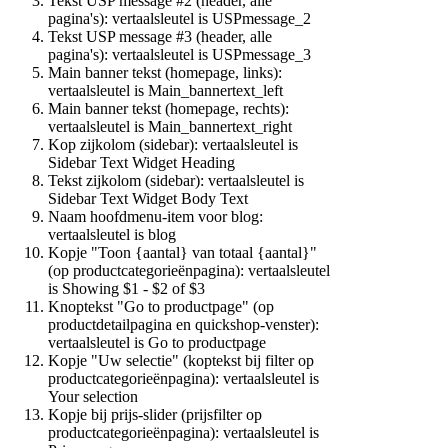
Tekst USP message #2 (header, alle
pagina's): vertaalsleutel is
USPmessage_2
Tekst USP message #3 (header, alle
pagina's): vertaalsleutel is
USPmessage_3
Main banner tekst (homepage, links):
vertaalsleutel is
Main_bannertext_left
Main banner tekst (homepage, rechts):
vertaalsleutel is
Main_bannertext_right
Kop zijkolom (sidebar): vertaalsleutel is
Sidebar Text Widget Heading
Tekst zijkolom (sidebar): vertaalsleutel is
Sidebar Text Widget Body Text
Naam hoofdmenu-item voor blog:
vertaalsleutel is
blog
Kopje "Toon {aantal} van totaal {aantal}"
(op productcategorieënpagina): vertaalsleutel
is
Showing $1 - $2 of $3
Knoptekst "Go to productpage" (op
productdetailpagina en quickshop-venster):
vertaalsleutel is
Go to productpage
Kopje "Uw selectie" (koptekst bij filter op
productcategorieënpagina): vertaalsleutel is
Your selection
Kopje bij prijs-slider (prijsfilter op
productcategorieënpagina): vertaalsleutel is